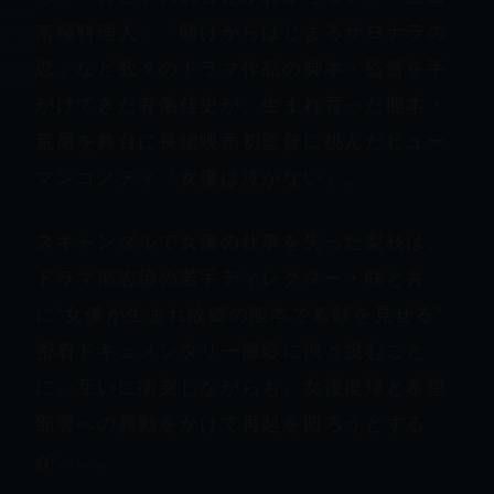
南極料理人」「賭けからはじまるサヨナラの
恋」など数々のドラマ作品の脚本・監督を手
がけてきた有働佳史が、生まれ育った熊本・
荒尾を舞台に長編映画初監督に挑んだヒュー
マンコメディ『女優は泣かない』。
スキャンダルで女優の仕事を失った梨枝は、
ドラマ部志望の若手ディレクター・咲と共
に“女優が生まれ故郷の熊本で素顔を見せる”
密着ドキュメンタリー撮影に渋々挑むこと
に。互いに衝突しながらも、女優復帰と希望
部署への異動をかけて再起を図ろうとする
が……。