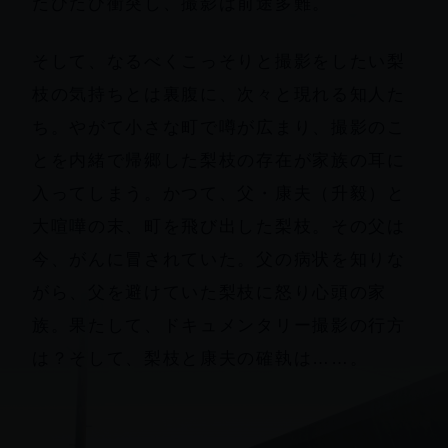
たびたび衝突し、撮影は前途多難。
そして、なるべくこっそりと撮影をしたい梨
枝の気持ちとは裏腹に、次々と現れる知人た
ち。やがて小さな町で噂が広まり、撮影のこ
とを内緒で帰郷した梨枝の存在が家族の耳に
入ってしまう。かつて、父・康夫（升毅）と
大喧嘩の末、町を飛び出した梨枝。その父は
今、がんに冒されていた。父の病状を知りな
がら、父を避けていた梨枝に怒り心頭の家
族。果たして、ドキュメンタリー撮影の行方
は？そして、梨枝と康夫の確執は……。