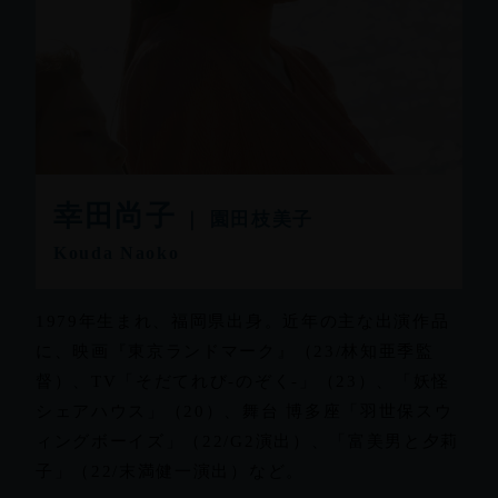
幸⽥尚⼦
｜ 園田枝美子
Kouda Naoko
1979年生まれ、福岡県出身。近年の主な出演作品
に、映画『東京ランドマーク』（23/林知亜季監
督）、TV「そだてれび-のぞく-」（23）、「妖怪
シェアハウス」（20）、舞台 博多座「羽世保スウ
ィングボーイズ」（22/G2演出）、「富美男と夕莉
子」（22/末満健一演出）など。