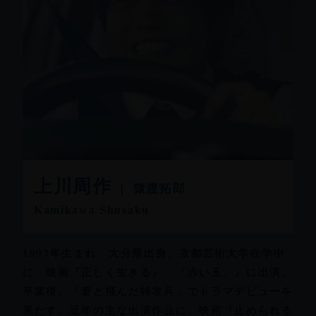
上川周作
｜ 猿渡拓郎
Kamikawa Shusaku
1993年生まれ、大分県出身。京都芸術大学在学中
に、映画『正しく生きる』、『赤い玉、』に出演。
卒業後、「妻と飛んだ特攻兵」でドラマデビューを
果たす。近年の主な出演作品に、映画『止められる