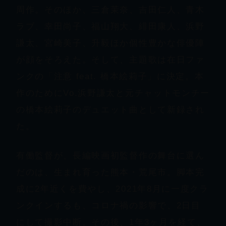
周作。そのほか、三倉茉奈、吉田仁人、青木
ラブ、幸田尚子、福山翔大、緋田康人、浜野
謙太、宮崎美子、升毅ほか個性豊かな俳優陣
が顔をそろえた。そして、主題歌は在日ファ
ンクの「注意 feat. 橋本絵莉子」に決定。本
作のためにVo.浜野謙太と元チャットモンチー
の橋本絵莉子のデュエット曲として新録され
た。
有働監督が、長編映画初監督作の舞台に選ん
だのは、生まれ育った熊本・荒尾市。脚本完
成に2年近くを費やし、2021年8月に一度クラ
ンクインするも、コロナ禍の影響で、2日目
にして撮影中断。その後、1年3ヶ月を経て、