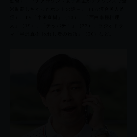
監督）、『チア☆ダン～女子高生がチアダンスで全
米制覇しちゃったホントの話～』（17/河合勇人監
督）、TV「半沢直樹」（13）、「面白南極料理
人」（19）、「テッパチ！」（22）、ラジオドラ
マ「半沢直樹 敗れし者の物語」（20）など。