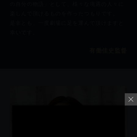
の自分の物語」として、様々な境遇の人々に
楽しんで頂けるものを作ったつもりです。
是非とも、一度劇場に足を運んで頂けますと
幸いです。
有働佳史監督
t&Staff