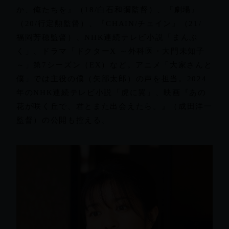
か、俺たちを』（18/白石和彌監督）、『劇場』
（20/行定勲監督）、『CHAIN/チェイン』（21/
福岡芳穂監督）、NHK連続テレビ小説「まんぷ
く」、ドラマ「ドクターX ～外科医・大門未知子
～」第7シーズン（EX）など。アニメ「大家さんと
僕」では主役の僕（矢部太郎）の声を担当。2024
年のNHK連続テレビ小説「虎に翼」、映画『あの
花が咲く丘で、君とまた出会えたら。』（成田洋一
監督）の公開も控える。