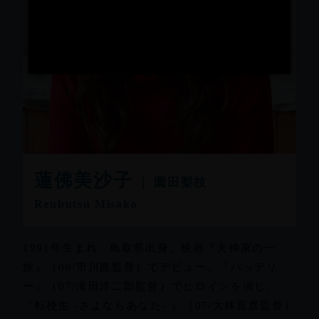
蓮佛美沙子
｜ 園田梨枝
Renbutsu Misako
1991年生まれ、鳥取県出身。映画『犬神家の一
族』（06/市川崑監督）でデビュー。『バッテリ
ー』（07/滝田洋二郎監督）でヒロインを演じ、
『転校生 -さよならあなた- 』（07/大林宣彦監督）