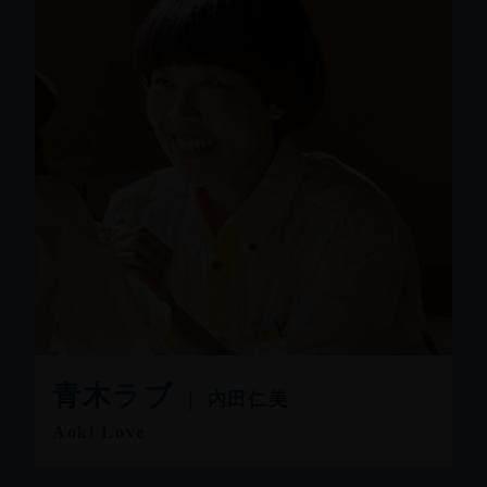
青木ラブ
｜ 内田仁美
Aoki Love