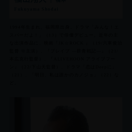
｜ 橋本
Fukuyama Shodai
1994年生まれ、福岡県出身。ドラマ「みんな！エ
スパーだよ！」（13）で俳優デビュー。近年の主
な出演作品に、映画『JK☆ROCK 』（19/六車俊治
監督 ※主演）、『ブレイブ ―群青戦記―』（21/
本広克行監督）、『ALIVEHOON アライブフー
ン』（22/下山天監督）、ドラマ「恋はDeepに」
（21）、「明日、私は誰かのカノジョ」（22）な
ど。