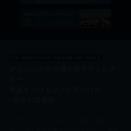
oduction
主演：蓮佛美沙子×出演：伊藤万理華×監督：有働佳史
がけっぷちの女優と若手ディレク
ター、
再起をかける２人が見つけた
“自分の居場所”
CMディレクターであり、「働かざる者た
ち」「おしゃれの答えがわからない」「面白